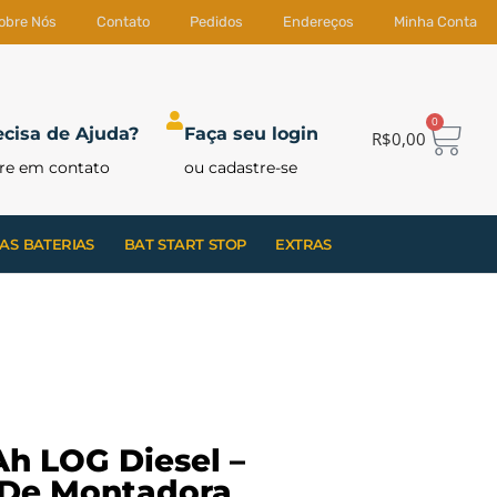
obre Nós
Contato
Pedidos
Endereços
Minha Conta
0
ecisa de Ajuda?
Faça seu login
R$
0,00
re em contato
ou cadastre-se
AS BATERIAS
BAT START STOP
EXTRAS
h LOG Diesel –
 De Montadora