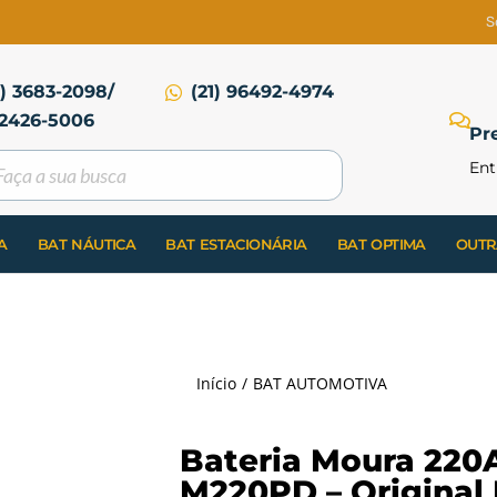
S
1) 3683-2098/
(21) 96492-4974
2426-5006
Pr
Ent
A
BAT NÁUTICA
BAT ESTACIONÁRIA
BAT OPTIMA
OUTR
Início
BAT AUTOMOTIVA
Bateria Moura 220A
M220PD – Original