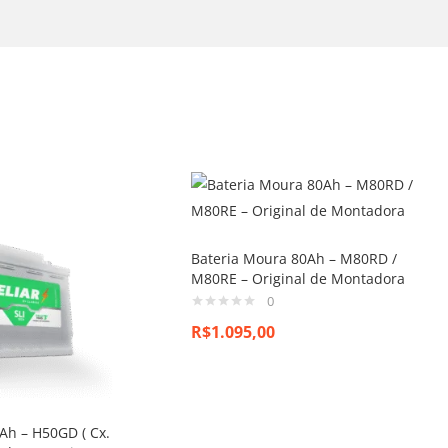
Bateria Moura 80Ah – M80RD /
M80RE – Original de Montadora
0
R$
1.095,00
0Ah – H50GD ( Cx.