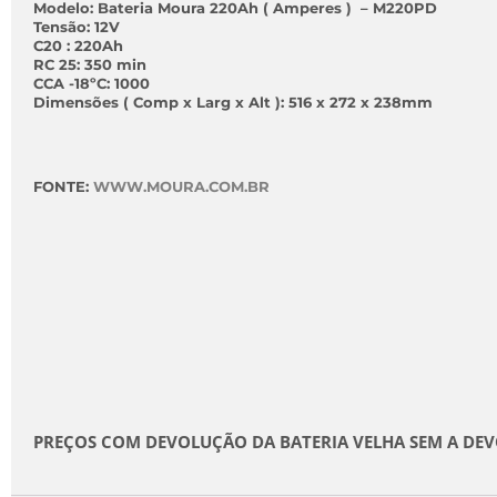
Modelo:
Bateria Moura 220Ah ( Amperes ) – M220PD
Tensão
: 12V
C20
: 220Ah
RC 25
: 350 min
CCA -18ºC
: 1000
Dimensões ( Comp x Larg x Alt ):
516 x 272 x 238mm
FONTE:
WWW.MOURA.COM.BR
PREÇOS COM DEVOLUÇÃO DA BATERIA VELHA SEM A DE