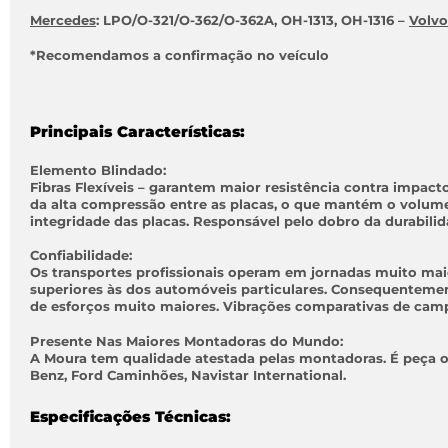
Mercedes
: LPO/O-321/O-362/O-362A, OH-1313, OH-1316 –
Volvo
*Recomendamos a confirmação no veículo
Principais Características:
Elemento Blindado:
Fibras Flexíveis
– garantem maior resistência contra impacto
da alta compressão entre as placas, o que mantém o volume i
integridade das placas. Responsável pelo dobro da durabilid
Confiabilidade:
Os transportes profissionais operam em jornadas muito maio
superiores às dos automóveis particulares. Consequentement
de esforços muito maiores. Vibrações comparativas de camp
Presente Nas Maiores Montadoras do Mundo:
A Moura tem qualidade atestada pelas montadoras. É peça o
Benz, Ford Caminhões, Navistar International.
Especificações Técnicas: