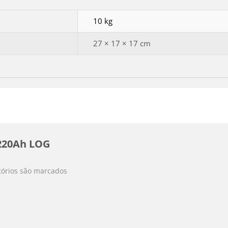
10 kg
27 × 17 × 17 cm
 220Ah LOG
órios são marcados