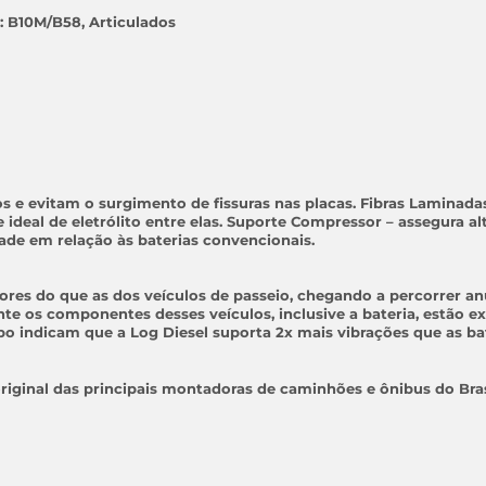
: B10M/B58, Articulados
s e evitam o surgimento de fissuras nas placas.
Fibras Laminada
deal de eletrólito entre elas.
Suporte Compressor
– assegura al
ade em relação às baterias convencionais.
res do que as dos veículos de passeio, chegando a percorrer anu
e os componentes desses veículos, inclusive a bateria, estão e
o indicam que a Log Diesel suporta 2x mais vibrações que as ba
riginal das principais montadoras de caminhões e ônibus do Bra